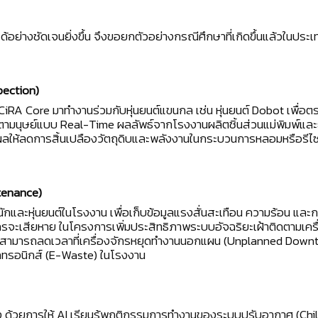
้อย่างชัดเจนยิ่งขึ้น จึงขอยกตัวอย่างกรณีศึกษาที่เกิดขึ้นแล้วในประ
pection)
iRA Core มาทำงานร่วมกับหุ่นยนต์แขนกล เช่น หุ่นยนต์ Dobot เพื่อ
นุษย์แบบ Real-Time ผลลัพธ์จากโรงงานผลิตชิ้นส่วนแม่พิมพ์และ
่งผลให้ลดการสิ้นเปลืองวัตถุดิบและพลังงานในกระบวนการหลอมหรือรีไ
tenance)
หนักและหุ่นยนต์ในโรงงาน เพื่อเก็บข้อมูลแรงสั่นสะเทือน ความร้อน แล
ักรจะเสียหาย ในโครงการเพิ่มประสิทธิภาพระบบอัจฉริยะเฝ้าติดตามเคร
วมสามารถลดเวลาที่เครื่องจักรหยุดทำงานนอกแผน (Unplanned Downti
กทรอนิกส์ (E-Waste) ในโรงงาน
 ด้วยการให้ AI เรียนรู้พฤติกรรมการทำงานของระบบปรับอากาศ (Chil