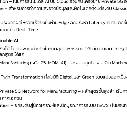
n – เน้นการรันโมเดล AI บน Cloud ร่วมกับโครงข่าย Private 5G อย
line – สำหรับการทำความสะอาดข้อมูลและฝึกโมเดลตั้งแต่ระดับ Class
ระมวลผลให้รวดเร็วยิ่งขึ้นผ่าน Edge ลดปัญหา Latency ที่เคยเกิดขึ
้เคียงกับ Real-Time
inable AI
้นจริงได้ โดยเฉพาะอย่างยิ่งในภาคอุตสาหกรรมที่ TGI มีความเชี่ยวชาญ
กสูตร ได้แก่
n Manufacturing (รหัส 25-MOM-41) – ครอบคลุมโครงสร้าง Machine
e
n Transformation ทั้งในมิติ Digital และ Green โดยแบ่งออกเป็นส
a Private 5G Network for Manufacturing – หลักสูตรขั้นสูงสำหรั
ิตรภาคเอกชน
tion – ยกระดับสู่นักวิเคราะห์และนักบูรณาการระบบ (SA/SI) ในบริ