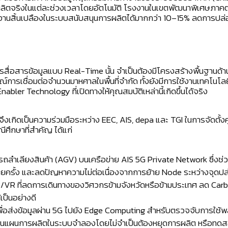
ตจริงในแต่ละช่วงเวลาโดยอัตโนมัติ โรงงานในเขตพัฒนาพิเศษภาคตะว
านสิ้นเปลืองในระบบสนับสนุนการผลิตได้มากกว่า 10–15% ลดการปล่อ
ื่อสารข้อมูลแบบ Real-Time นั้น จำเป็นต้องมีโครงสร้างพื้นฐานด้าน
รณ์การเชื่อมต่อจำนวนมาหศาลในพื้นที่จำกัด ทั้งยังมีการใช้งานเทคโน
abler Technology ที่เปิดทางให้คุณสมบัติเหล่านี้เกิดขึ้นได้จริง
 จึงเกิดเป็นความร่วมมือระหว่าง EEC, AIS, depa และ TGI ในการจัดตั้
ีศึกษาที่สำคัญ ได้แก่
 และรถลำเลียงสินค้า (AGV) บนเครือข่าย AIS 5G Private Network ซึ่ง
ครั้ง และลดปัญหาความไม่ต่อเนื่องจากการย้าย Node ระหว่างจุด
VR ที่ลดการเดินทางของวิศวกรข้ามจังหวัดหรือข้ามประเทศ ลด Carb
ป็นอย่างดี
าเพื่อส่งข้อมูลผ่าน 5G ไปยัง Edge Computing สำหรับตรวจจับการใช้
ปลี่ยนแผนการผลิตในระบบจำลองโดยไม่จำเป็นต้องหยุดการผลิต หรือทดสอ