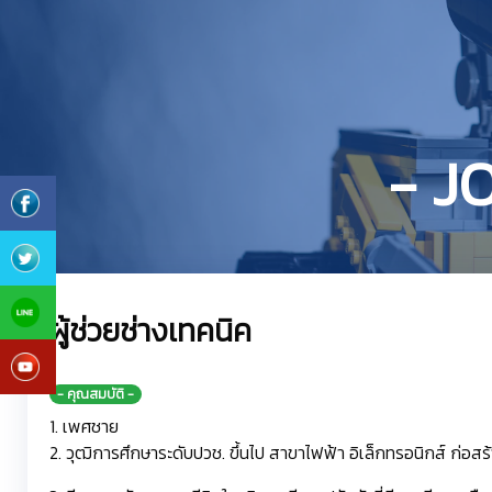
- J
ผู้ช่วยช่างเทคนิค
- คุณสมบัติ -
1. เพศชาย
2. วุฒิการศึกษาระดับปวช. ขึ้นไป สาขาไฟฟ้า อิเล็กทรอนิกส์ ก่อสร้