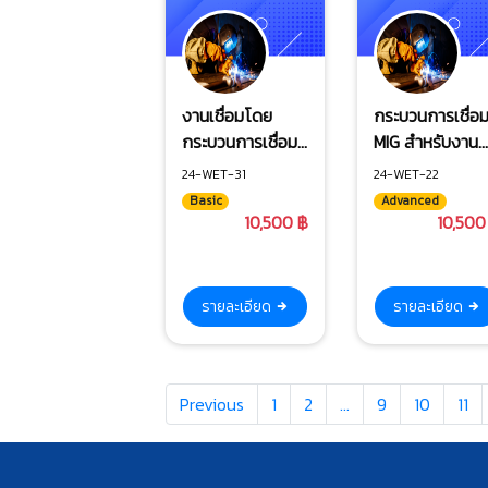
งานเชื่อมโดย
กระบวนการเชื่อ
กระบวนการเชื่อม
MIG สำหรับงาน
TIG (สำหรับงานส
อะลูมิเนียม
24-WET-31
24-WET-22
แตนเลสและ
Basic
Advanced
อะลูมิเนียม)
10,500 ฿
10,500
รายละเอียด
รายละเอียด
Previous
1
2
…
9
10
11