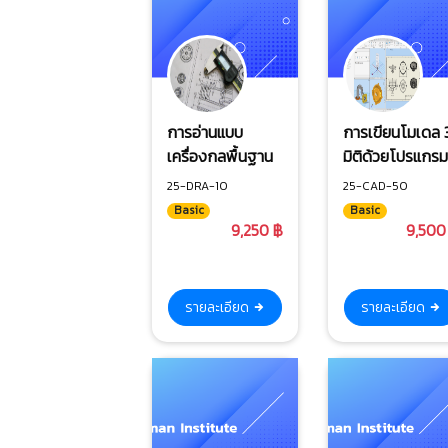
การอ่านแบบ
การเขียนโมเดล 
เครื่องกลพื้นฐาน
มิติด้วยโปรแกร
SolidWorks 20
25-DRA-10
25-CAD-50
Basic
Basic
9,250 ฿
9,500
รายละเอียด
รายละเอียด