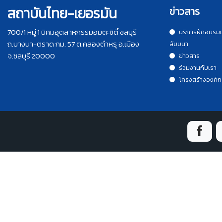
สถาบันไทย-เยอรมัน
ข่าวสาร
700/1 หมู่ 1 นิคมอุตสาหกรรมอมตะซิตี้ ชลบุรี
บริการฝึกอบรม
ถ.บางนา-ตราด กม. 57 ต.คลองตำหรุ อ.เมือง
สัมมนา
จ.ชลบุรี 20000
ข่าวสาร
ร่วมงานกับเรา
โครงสร้างองค์ก