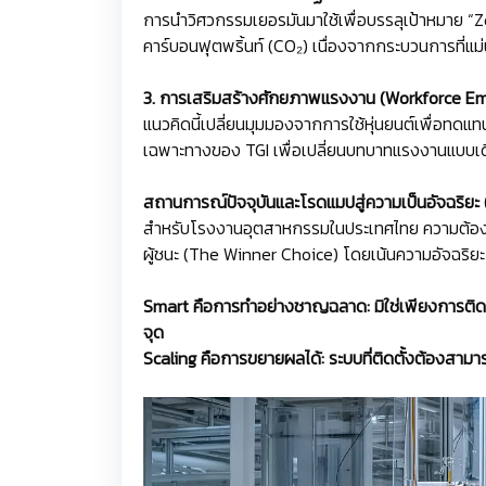
การนำวิศวกรรมเยอรมันมาใช้เพื่อบรรลุเป้าหมาย 
คาร์บอนฟุตพริ้นท์ (CO₂) เนื่องจากกระบวนการที่แม
3. การเสริมสร้างศักยภาพแรงงาน (Workforce 
แนวคิดนี้เปลี่ยนมุมมองจากการใช้หุ่นยนต์เพื่อท
เฉพาะทางของ TGI เพื่อเปลี่ยนบทบาทแรงงานแบบเดิ
สถานการณ์ปัจจุบันและโรดแมปสู่ความเป็นอัจฉริย
สำหรับโรงงานอุตสาหกรรมในประเทศไทย ความต้องก
ผู้ชนะ (The Winner Choice) โดยเน้นความอัจฉริยะ
Smart คือการทำอย่างชาญฉลาด: มิใช่เพียงการติดตั
จุด
Scaling คือการขยายผลได้: ระบบที่ติดตั้งต้องสาม