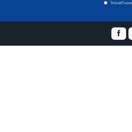
โครงสร้างอง