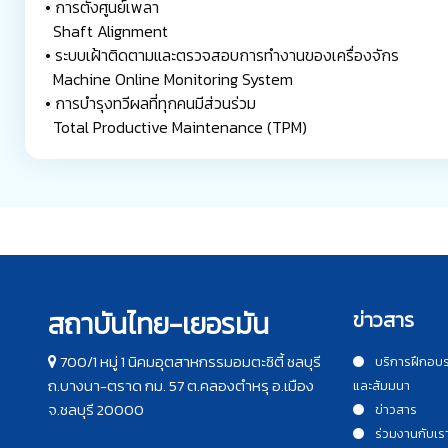
• การตั้งศูนย์เพลา
Shaft Alignment
• ระบบเฝ้าติดตามและตรวจสอบการทำงานของเครื่องจักร
Machine Online Monitoring System
• การบำรุงทวีผลที่ทุกคนมีส่วนร่วม
Total Productive Maintenance (TPM)
สถาบันไทย-เยอรมัน
ข่าวสาร
700/1 หมู่ 1 นิคมอุตสาหกรรมอมตะซิตี้ ชลบุรี
บริการฝึกอบ
ถ.บางนา-ตราด กม. 57 ต.คลองตำหรุ อ.เมือง
และสัมมนา
จ.ชลบุรี 20000
ข่าวสาร
ร่วมงานกับเร