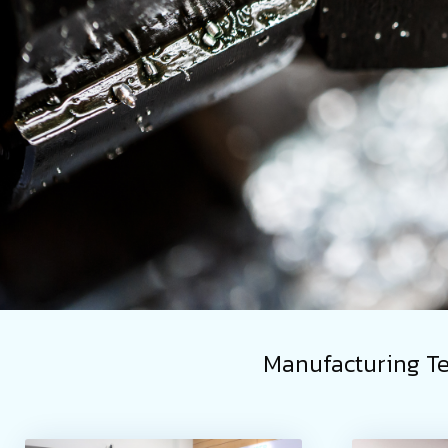
Manufacturing Te