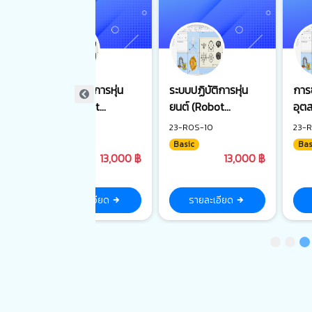
ระบบปฏิบัติการหุ่น
การซ่อมบำรุงหุ่นยนต์
การใ
ยนต์ (Robot
อุตสาหกรรมขั้นพื้น
อุต
m :
Operating System :
ฐาน
ปลอ
23-ROS-10
23-ROB-13
23-R
น
ROS) ระดับพื้นฐาน
Basic
Basic
Bas
00 ฿
13,000 ฿
5,500 ฿
รายละเอียด
รายละเอียด