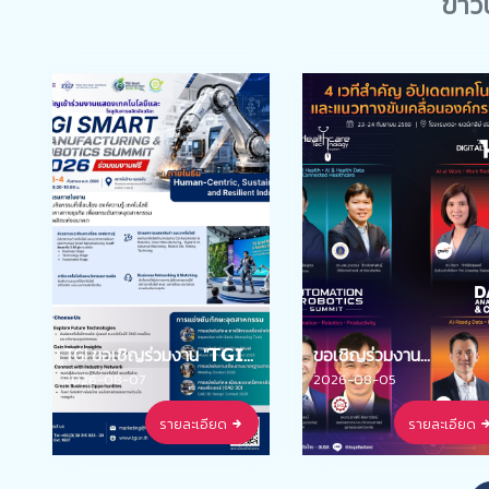
ข่าว
TGI ขอเชิญร่วมงาน "𝗧𝗚𝗜
ขอเชิญร่วมงาน
𝗦𝗠𝗔𝗥𝗧
Automation & Robotic
2026-08-07
2026-08-05
𝗠𝗔𝗡𝗨𝗙𝗔𝗖𝗧𝗨𝗥𝗜𝗡𝗚 &
2026 “Scaling AI-Drive
รายละเอียด
รายละเอียด
𝗥𝗢𝗕𝗢𝗧𝗜𝗖𝗦 𝗦𝗨𝗠𝗠𝗜𝗧
Operations: Powering
𝟮𝟬𝟮𝟲 (TSMRS 2026)"
Agility and Resilience” 
โดย กระทรวงดิจิทัลฯ ร่วม